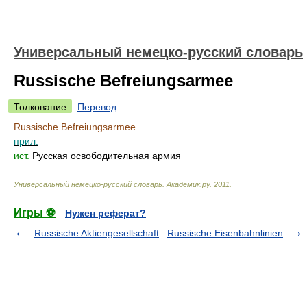
Универсальный немецко-русский словарь
Russische Befreiungsarmee
Толкование
Перевод
Russische Befreiungsarmee
прил.
ист.
Русская освободительная армия
Универсальный немецко-русский словарь
.
Академик.ру
.
2011
.
Игры ⚽
Нужен реферат?
Russische Aktiengesellschaft
Russische Eisenbahnlinien