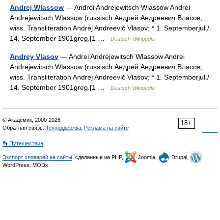
Andrej Wlassow
— Andrei Andrejewitsch Wlassow Andrei
Andrejewitsch Wlassow (russisch Андрей Андреевич Власов;
wiss. Transliteration Andrej Andreevič Vlasov; * 1. Septemberjul./
14. September 1901greg.[1 …
Deutsch Wikipedia
Andrey Vlasov
— Andrei Andrejewitsch Wlassow Andrei
Andrejewitsch Wlassow (russisch Андрей Андреевич Власов;
wiss. Transliteration Andrej Andreevič Vlasov; * 1. Septemberjul./
14. September 1901greg.[1 …
Deutsch Wikipedia
© Академик, 2000-2026
18+
Обратная связь:
Техподдержка
,
Реклама на сайте
👣 Путешествия
Экспорт словарей на сайты
, сделанные на PHP,
Joomla,
Drupal,
WordPress, MODx.